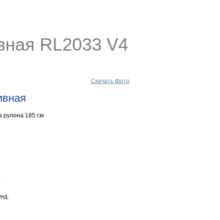
вная RL2033 V4
Скачать фото
ивная
а рулона 185 см
!
нд.