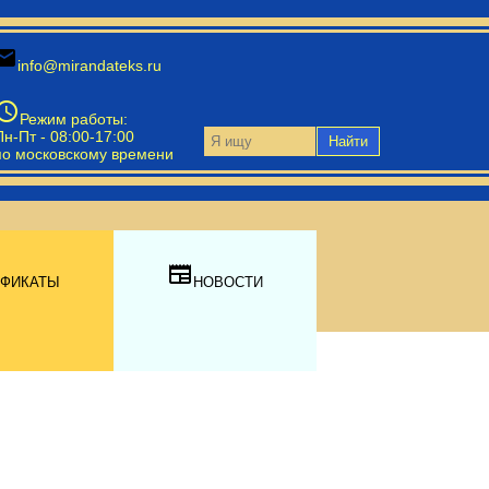
ail
info@mirandateks.ru
hedule
Режим работы:
Пн-Пт - 08:00-17:00
Найти
по московскому времени
newspaper
ИФИКАТЫ
НОВОСТИ