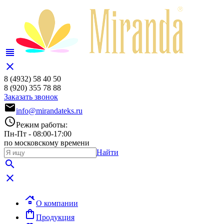
view_headline
close
8 (4932)
58 40 50
8 (920)
355 78 88
Заказать звонок
mail
info@mirandateks.ru
schedule
Режим работы:
Пн-Пт - 08:00-17:00
по московскому времени
Найти
search
close
roofing
О компании
shopping_bag
Продукция