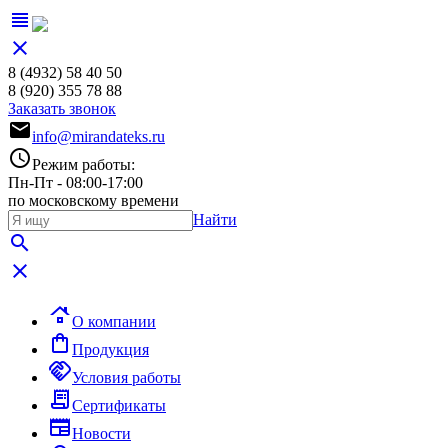
view_headline
close
8 (4932)
58 40 50
8 (920)
355 78 88
Заказать звонок
mail
info@mirandateks.ru
schedule
Режим работы:
Пн-Пт - 08:00-17:00
по московскому времени
Найти
search
close
roofing
О компании
shopping_bag
Продукция
handshake
Условия работы
receipt_long
Сертификаты
newspaper
Новости