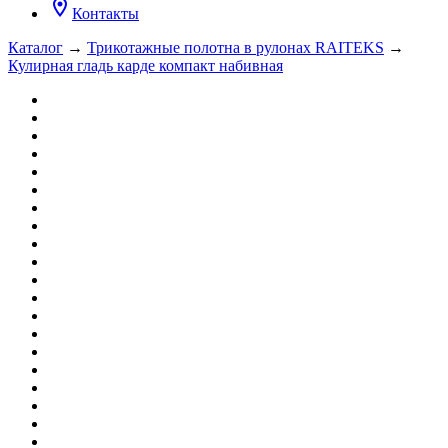
location_on
Контакты
Каталог
→
Трикотажные полотна в рулонах RAITEKS
→
Кулирная гладь карде компакт набивная