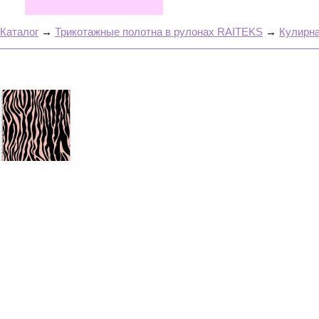
Каталог
→
Трикотажные полотна в рулонах RAITEKS
→
Кулирна