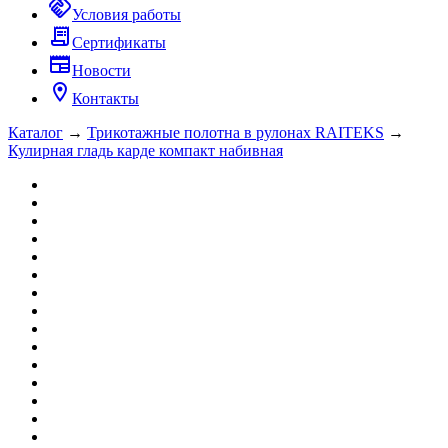
handshake
Условия работы
receipt_long
Сертификаты
newspaper
Новости
location_on
Контакты
Каталог
→
Трикотажные полотна в рулонах RAITEKS
→
Кулирная гладь карде компакт набивная