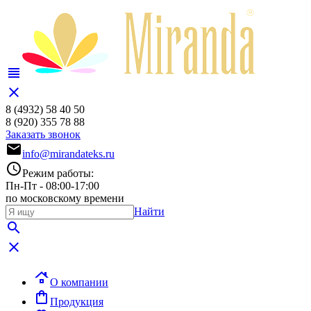
view_headline
close
8 (4932)
58 40 50
8 (920)
355 78 88
Заказать звонок
mail
info@mirandateks.ru
schedule
Режим работы:
Пн-Пт - 08:00-17:00
по московскому времени
Найти
search
close
roofing
О компании
shopping_bag
Продукция